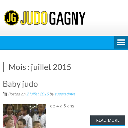
Skip
to
content
Mois :
juillet 2015
Baby judo
Posted on
2 juillet 2015
by
superadmin
de 4 à 5 ans
READ MORE