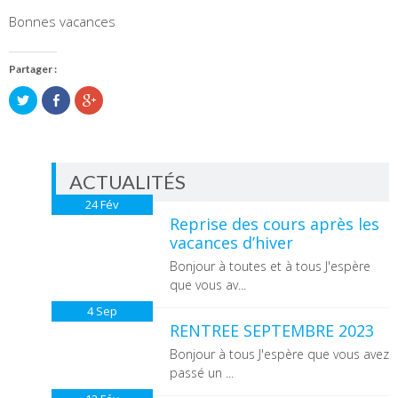
Bonnes vacances
Partager :
Partager
Partager
Cliquez
sur
sur
pour
Twitter(ouvre
Facebook(ouvre
partager
dans
dans
sur
une
une
Google+
nouvelle
nouvelle
(ouvre
fenêtre)
fenêtre)
dans
une
ACTUALITÉS
nouvelle
fenêtre)
24
Fév
Reprise des cours après les
vacances d’hiver
Bonjour à toutes et à tous J'espère
que vous av...
4
Sep
RENTREE SEPTEMBRE 2023
Bonjour à tous J'espère que vous avez
passé un ...