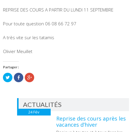
REPRISE DES COURS A PARTIR DU LUNDI 11 SEPTEMBRE
Pour toute question 06 08 66 72 97
A très vite sur les tatamis
Olivier Meuillet
Partager :
Partager
Partager
Cliquez
sur
sur
pour
Twitter(ouvre
Facebook(ouvre
partager
dans
dans
sur
une
une
Google+
nouvelle
nouvelle
(ouvre
fenêtre)
fenêtre)
dans
une
ACTUALITÉS
nouvelle
fenêtre)
24
Fév
Reprise des cours après les
vacances d’hiver