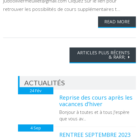
judooliviermeuillet@gmail.com Cliquez sur le lien pour
retrouver les possibilités de cours supplémentaires t...
READ MORE
Navigation
ARTICLES PLUS RÉCENTS
& RARR;
des
Postes
ACTUALITÉS
24
Fév
Reprise des cours après les
vacances d’hiver
Bonjour à toutes et à tous J'espère
que vous av...
4
Sep
RENTREE SEPTEMBRE 2023