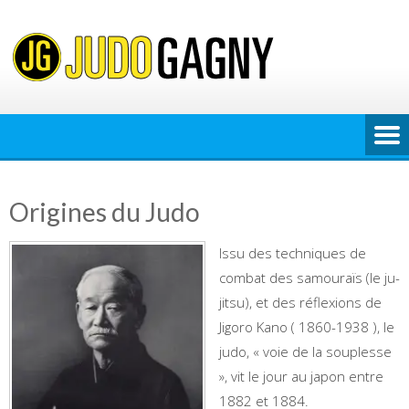
Skip
to
content
Origines du Judo
Issu des techniques de
combat des samouraïs (le ju-
jitsu), et des réflexions de
Jigoro Kano ( 1860-1938 ), le
judo, « voie de la souplesse
», vit le jour au japon entre
1882 et 1884.