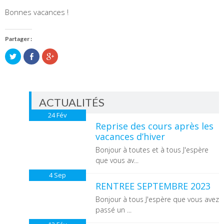
Bonnes vacances !
Partager :
Partager
Partager
Cliquez
sur
sur
pour
Twitter(ouvre
Facebook(ouvre
partager
dans
dans
sur
une
une
Google+
nouvelle
nouvelle
(ouvre
fenêtre)
fenêtre)
dans
une
ACTUALITÉS
nouvelle
fenêtre)
24
Fév
Reprise des cours après les
vacances d’hiver
Bonjour à toutes et à tous J'espère
que vous av...
4
Sep
RENTREE SEPTEMBRE 2023
Bonjour à tous J'espère que vous avez
passé un ...